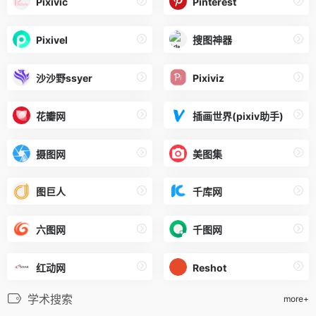
Pixivic
Pinterest
Pixivel
搜图神器
沙沙野ssyer
Pixiviz
花瓣网
插画世界(pixiv助手)
摄图网
美图集
图巨人
千库网
六图网
千图网
红动网
Reshot
学术搜索
more+