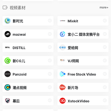
视频素材
more+
影时光
Mixkit
mazwai
宣小二 媒体发稿平台
DISTILL
爱给网
新CG儿
VJ师网
Panzoid
Free Stock Video
潮点视频
新片场
幕后
XstockVideo