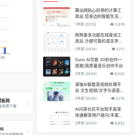
算出网贴心好用的计算工
具站 您身边的智能生活计
算助手
1年前 (2025)
3,878
狗狗查多功能在线查询工
具站 方便可靠的语言学习
平台
2年前 (2024)
5,111
Suno AI写歌 30秒创作一
首歌/高质量音乐创作平台
2年前 (2024)
8,042
录咖AI智能音视频处理平
台 文生视频/文字与语音互
转
2年前 (2024)
5,174
模板网
模板免费下载
AI问答社区平台知乎直答
快速解答用户提问/丰富的
专业知识储备
2年前 (2024)
8,835
US
微软Office官方在线模板网站