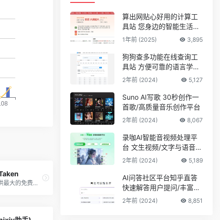
算出网贴心好用的计算工
具站 您身边的智能生活计
算助手
1年前 (2025)
3,895
狗狗查多功能在线查询工
具站 方便可靠的语言学习
平台
2年前 (2024)
5,127
Suno AI写歌 30秒创作一
首歌/高质量音乐创作平台
2年前 (2024)
8,067
录咖AI智能音视频处理平
台 文生视频/文字与语音互
转
2年前 (2024)
5,189
 Taken
AI问答社区平台知乎直答
为设计师提供最大的免费纹理图片
快速解答用户提问/丰富的
专业知识储备
2年前 (2024)
8,851
ixiv助手)