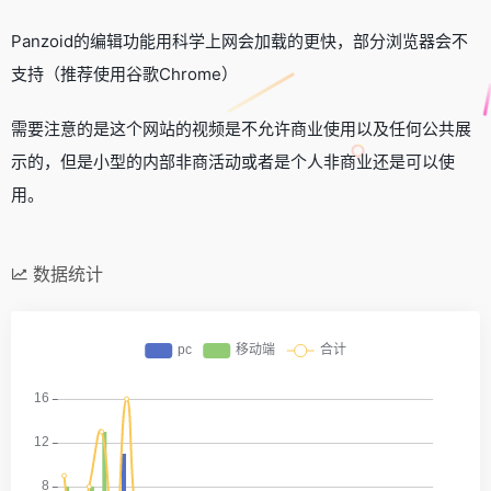
Panzoid的编辑功能用科学上网会加载的更快，部分浏览器会不
支持（推荐使用谷歌Chrome）
需要注意的是这个网站的视频是不允许商业使用以及任何公共展
示的，但是小型的内部非商活动或者是个人非商业还是可以使
用。
数据统计