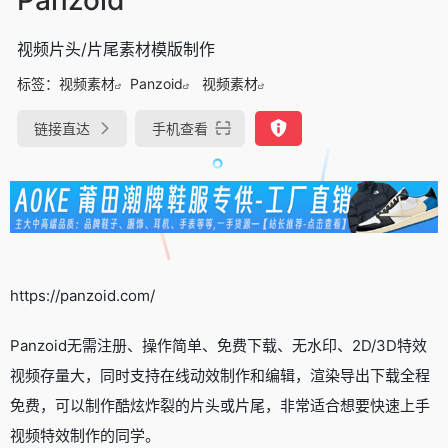
视频片头/片尾素材模版制作
标签：
视频素材
Panzoid
视频素材
链接直达
手机查看
https://panzoid.com/
Panzoid无需注册、操作简单、免费下载、无水印、2D/3D特效
视频存量大，同时支持在线动效制作和编辑，渲染导出下载全程
免费，可以制作酷炫炸裂的片头或片尾，非常适合想要快速上手
视频特效制作的同学。