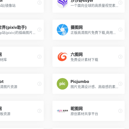
el
沙沙野ssyer
v(p站)镜像站
一个面向全球的高质量视觉素材平台，拥有百万素材
界(pixiv助手)
摄图网
分享由p站(pixiv)的插画图片、游戏原画等作品
正版高清图片免费下载,商用设计素材图库
网
六图网
材库
免费设计素材下载
ot
Picjumbo
清图片资源
图片充满设计感、高级感的素材网站
网
昵图网
板资源
原创素材共享平台