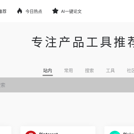
推荐
今日热点
AI一键论文
专注产品工具推
站内
常用
搜索
工具
社