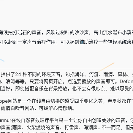
海浪拍打岩石的声音，风吹过树叶的沙沙声，高山流水瀑布小溪
可以起到一定声音治疗作用，可以起到辅助治疗一些神经系统疾
nic 提供了24 种不同的环境声音，包括海洋、河流、雨滴、森林
、浪涛等等，只要将网页开启，点选要播放的声音即可。Defoni
相当好，即使搭配音乐在背景播放，也不会有很吵杂、难以忍受
yscope网站是一个在线自由切换的感受四季变化之美，春夏秋都
季雨情白噪音网站，可缓解心情郁结。
tmurmur在线自然音效理疗平台是一个让你自由创造美妙的声音
的声音(雨声、火柴燃烧的声音、打雷声、海潮声…不一而足。但