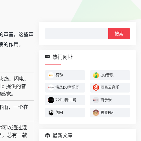
搜
的声音，这些声
索：
病的作用。
热门网址
铜钟
QQ音乐
、火焰、闪电、
c 提供的音
清风DJ音乐网
网易云音乐
的感觉。
72DJ舞曲网
百乐米
在下雨，一个在
落网
思奥FM
，你可以通过混
是，总有一款
最新文章