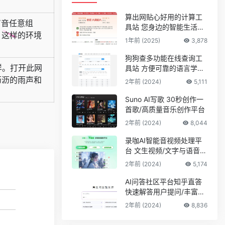
算出网贴心好用的计算工
声音任意组
具站 您身边的智能生活计
，这样的环境
算助手
1年前 (2025)
3,878
狗狗查多功能在线查询工
样。打开此网
具站 方便可靠的语言学习
平台
沥沥的雨声和
2年前 (2024)
5,111
Suno AI写歌 30秒创作一
首歌/高质量音乐创作平台
2年前 (2024)
8,044
录咖AI智能音视频处理平
台 文生视频/文字与语音互
转
2年前 (2024)
5,174
AI问答社区平台知乎直答
快速解答用户提问/丰富的
专业知识储备
2年前 (2024)
8,836