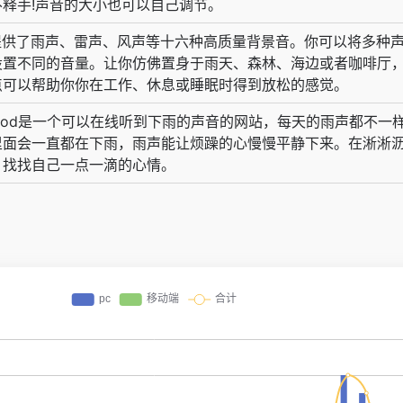
不释手!声音的大小也可以自己调节。
li 提供了雨声、雷声、风声等十六种高质量背景音。你可以将多种
设置不同的音量。让你仿佛置身于雨天、森林、海边或者咖啡厅
点可以帮助你你在工作、休息或睡眠时得到放松的感觉。
ymood是一个可以在线听到下雨的声音的网站，每天的雨声都不一
里面会一直都在下雨，雨声能让烦躁的心慢慢平静下来。在淅淅
，找找自己一点一滴的心情。