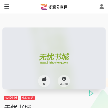
0
3,250
娱乐生活
小说网站
无忧书城