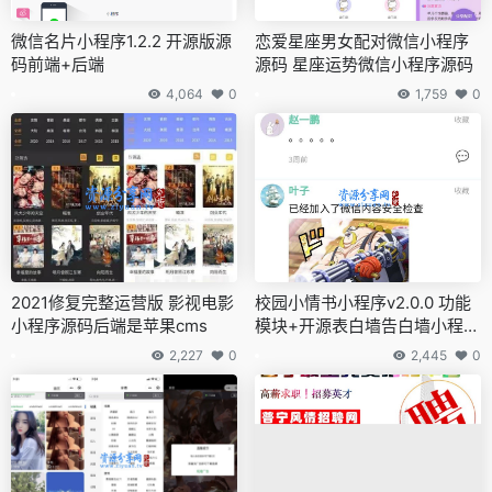
微信名片小程序1.2.2 开源版源
恋爱星座男女配对微信小程序
码前端+后端
源码 星座运势微信小程序源码
4,064
0
1,759
0
2021修复完整运营版 影视电影
校园小情书小程序v2.0.0 功能
小程序源码后端是苹果cms
模块+开源表白墙告白墙小程序
源码+后端+手动部署方式
2,227
0
2,445
0