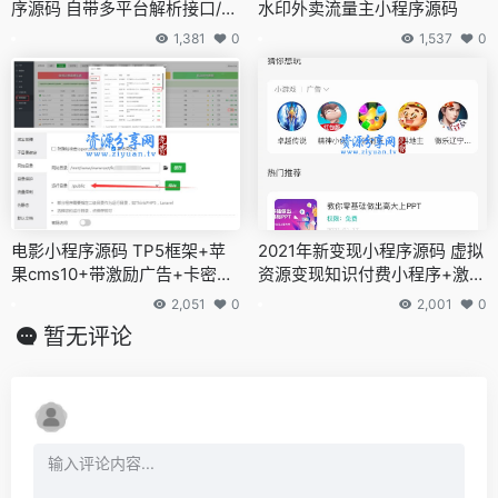
序源码 自带多平台解析接口/支
水印外卖流量主小程序源码
持多种流量主模式收益
1,381
0
1,537
0
电影小程序源码 TP5框架+苹
2021年新变现小程序源码 虚拟
果cms10+带激励广告+卡密激
资源变现知识付费小程序+激励
活系统+安装教程
广告流量主
2,051
0
2,001
0
暂无评论