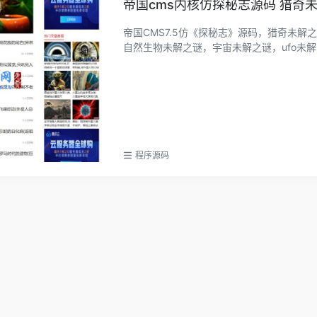
帝国cms内核仿探秘志源码 猎奇
帝国CMS7.5仿《探秘志》源码，猎奇未
自然生物未解之谜，宇宙未解之谜，ufo未解之
程序源码