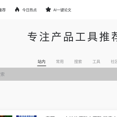
推荐
今日热点
AI一键论文
专注产品工具推
站内
常用
搜索
工具
社