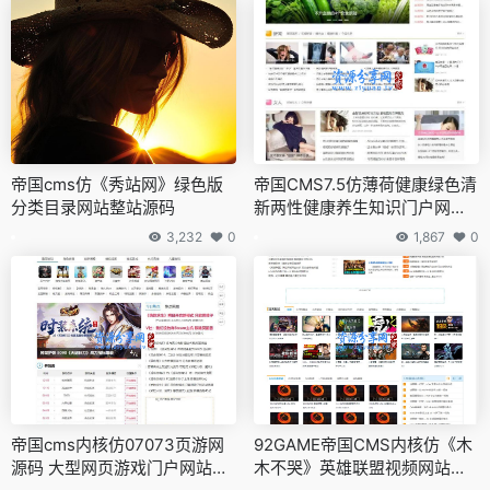
帝国cms仿《秀站网》绿色版
帝国CMS7.5仿薄荷健康绿色清
分类目录网站整站源码
新两性健康养生知识门户网站
源码
3,232
0
1,867
0
帝国cms内核仿07073页游网
92GAME帝国CMS内核仿《木
源码 大型网页游戏门户网站模
木不哭》英雄联盟视频网站源