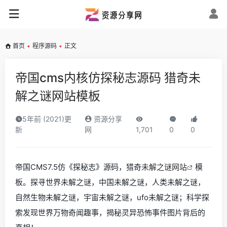
首页
•
程序源码
•
正文
帝国cms内核仿探秘志源码 猎奇未
解之谜网站模板
5年前 (2021)更
资源分享
新
网
1,701
0
0
帝国CMS7.5仿《探秘志》源码，猎奇
未解之谜网站
模
板。探寻世界未解之谜，中国未解之谜，人类未解之谜，
自然生物未解之谜，宇宙未解之谜，ufo未解之谜；科学探
索发现世界万物奇闻趣事，揭秘灵异恐怖事件图片背后的