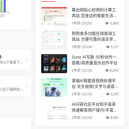
算出网贴心好用的计算工
具站 您身边的智能生活计
算助手
1年前 (2025)
3,895
狗狗查多功能在线查询工
具站 方便可靠的语言学习
平台
2年前 (2024)
5,127
书
Suno AI写歌 30秒创作一
爱下电子书网txt下载爱下电子书 epub
首歌/高质量音乐创作平台
2年前 (2024)
8,067
录咖AI智能音视频处理平
台 文生视频/文字与语音互
知轩藏书txt小说下载网知轩藏书精校版txt下载
转
2年前 (2024)
5,187
AI问答社区平台知乎直答
快速解答用户提问/丰富的
专业知识储备
2年前 (2024)
8,851