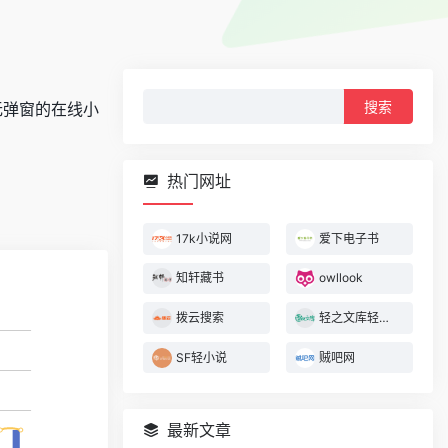
搜
无弹窗的在线小
索：
热门网址
17k小说网
爱下电子书
知轩藏书
owllook
拨云搜索
轻之文库轻小说
SF轻小说
贼吧网
最新文章