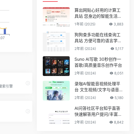
算出网贴心好用的计算工
具站 您身边的智能生活计
算助手
1年前 (2025)
3,883
狗狗查多功能在线查询工
具站 方便可靠的语言学习
平台
2年前 (2024)
5,117
Suno AI写歌 30秒创作一
首歌/高质量音乐创作平台
2年前 (2024)
8,051
录咖AI智能音视频处理平
搜索引擎
台 文生视频/文字与语音互
转
2年前 (2024)
5,180
AI问答社区平台知乎直答
快速解答用户提问/丰富的
专业知识储备
2年前 (2024)
8,842