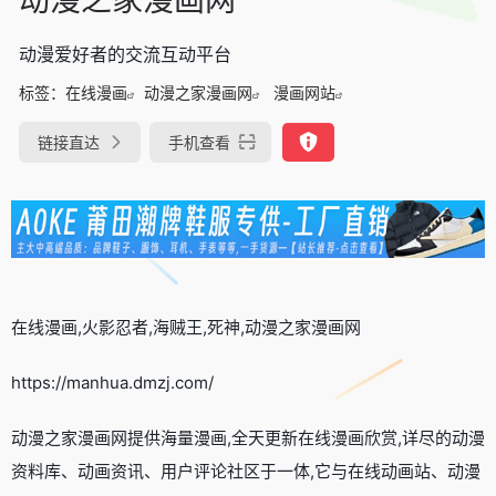
动漫爱好者的交流互动平台
标签：
在线漫画
动漫之家漫画网
漫画网站
链接直达
手机查看
在线漫画,火影忍者,海贼王,死神,动漫之家漫画网
https://manhua.dmzj.com/
动漫之家漫画网提供海量漫画,全天更新在线漫画欣赏,详尽的动漫
资料库、动画资讯、用户评论社区于一体,它与在线动画站、动漫