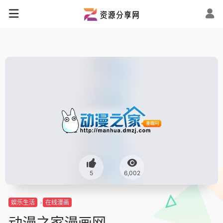
5
6,002
娱乐生活
在线漫画
动漫之家漫画网