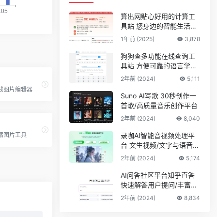
算出网贴心好用的计算工
具站 您身边的智能生活计
算助手
1年前 (2025)
3,878
狗狗查多功能在线查询工
具站 方便可靠的语言学习
平台
2年前 (2024)
5,111
t在线图片编辑器
Suno AI写歌 30秒创作一
首歌/高质量音乐创作平台
2年前 (2024)
8,040
缩图片工具
录咖AI智能音视频处理平
台 文生视频/文字与语音互
转
2年前 (2024)
5,174
AI问答社区平台知乎直答
快速解答用户提问/丰富的
专业知识储备
2年前 (2024)
8,834