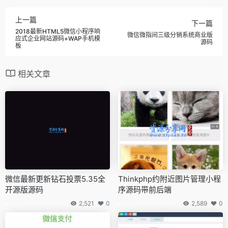
上一篇
下一篇
2018最新HTML5微信小程序响
微信微指间三级分销系统商业版
应式企业网站源码+WAP手机模
源码
板
相关文章
微信最新更新钻石投票5.35全
Thinkphp约附近图片管理小程
开源版源码
序源码带前后端
2,521
0
2,589
0