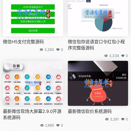
微信H5支付完整源码
微信包你说语音口令红包小程
序完整版源码
3,293
0
3,336
0
最新微信现场大屏幕2.9.0开源
最新微信砍价系统源码
系统源码
3,261
0
2,665
0