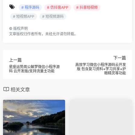
costumi cosplay
# 程序源码
# 仿抖音APP
# 抖音短视频
cosplay costumes
# 短视频APP
# 短视频源码
cosplay costumi
Assassin’s creed cosplay costumi
©
版权声明
文章版权归作者所有，未经允许请勿转载。
Dragon Ball costumi
Joker cosplay costumi
Sailor Moon cosplay costumi
Deadpool costumi
下一篇
上一篇
A Certain Magical Index cosplay costumi
高效学习微信小程序源码云开发
星座运势周公解梦微信小程序源
版 包含复习资料+学习共享+护
码 云开发版/支持流量主功能
Attack On Titan cosplay costumi
眼精灵等功能
Fate Grand Order cosplay costumi
相关文章