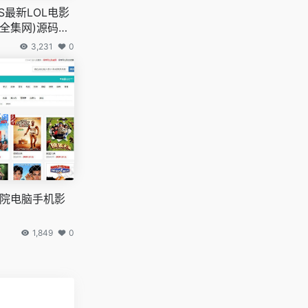
S最新LOL电影
原全集网)源码带
3,231
0
影院电脑手机影
1,849
0