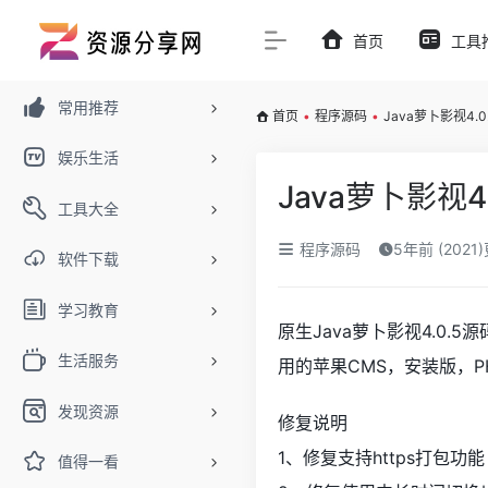
首页
工具
常用推荐
首页
•
程序源码
•
Java萝卜影视4
娱乐生活
Java萝卜影视
工具大全
程序源码
5年前 (2021
软件下载
学习教育
原生Java萝卜影视4.0.
生活服务
用的苹果CMS，安装版，P
发现资源
修复说明
1、修复支持https打包功能
值得一看