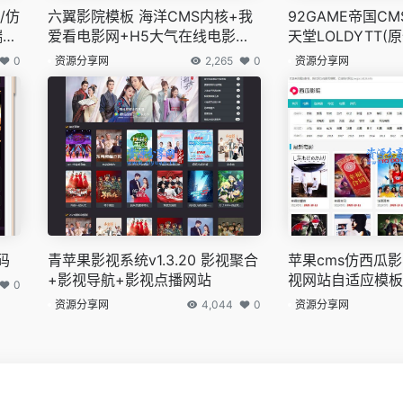
/仿
六翼影院模板 海洋CMS内核+我
92GAME帝国CM
端
爱看电影网+H5大气在线电影网
天堂LOLDYTT(
站模板
火车头采集规则
0
资源分享网
2,265
0
资源分享网
码
青苹果影视系统v1.3.20 影视聚合
苹果cms仿西瓜
+影视导航+影视点播网站
视网站自适应模板
0
资源分享网
4,044
0
资源分享网