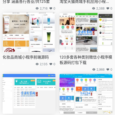
分享 涵盖各行各业/共125套
淘宝天猫商城手机应用小程序
页面模板+购物小程序
2,716
0
2,388
0
化妆品商城小程序前端源码
120多套各种类别微信小程序模
板源码打包下载
2,135
0
2,966
0