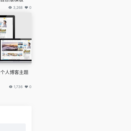
3,268
0
适应个人博客主题
1,736
0