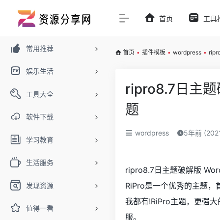
首页
工具
常用推荐
首页
•
插件模板
•
wordpress
•
ri
娱乐生活
ripro8.7日
工具大全
题
软件下载
wordpress
5年前 (202
学习教育
生活服务
ripro8.7日主题破解版 W
RiPro是一个优秀的主
发现资源
我都有!RiPro主题，更
值得一看
服。