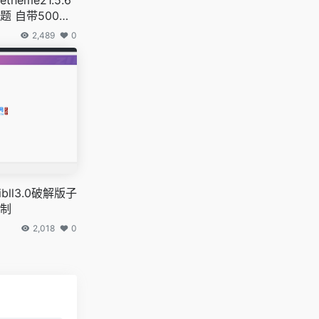
 自带500
2,489
0
ibll3.0破解版子
制
2,018
0