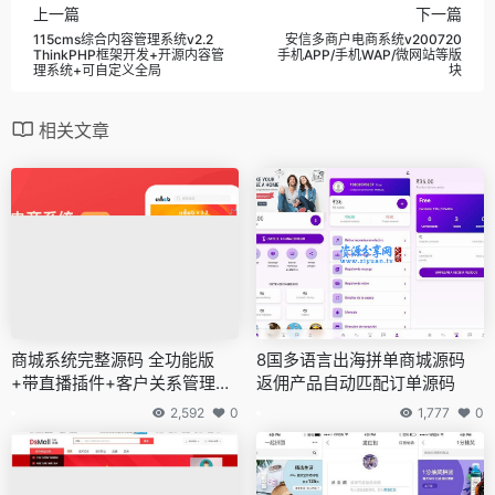
上一篇
下一篇
115cms综合内容管理系统v2.2
安信多商户电商系统v200720
ThinkPHP框架开发+开源内容管
手机APP/手机WAP/微网站等版
理系统+可自定义全局
块
相关文章
商城系统完整源码 全功能版
8国多语言出海拼单商城源码
+带直播插件+客户关系管理
返佣产品自动匹配订单源码
+营销电商系统+砍价秒杀拼团
2,592
0
1,777
0