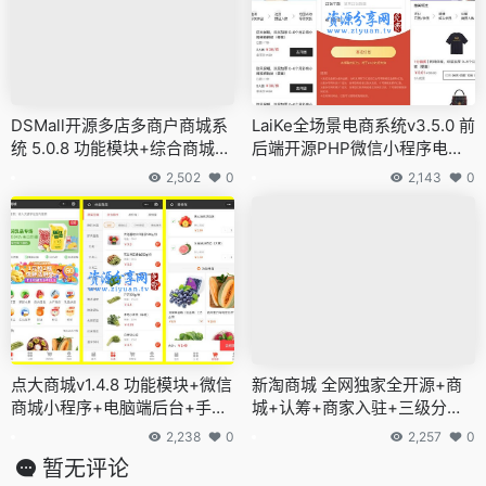
DSMall开源多店多商户商城系
LaiKe全场景电商系统v3.5.0 前
统 5.0.8 功能模块+综合商城平
后端开源PHP微信小程序电商
台小程序+高稳定手机版系统
平台+APP +公众号+PC+小程
2,502
0
2,143
0
序
点大商城v1.4.8 功能模块+微信
新淘商城 全网独家全开源+商
商城小程序+电脑端后台+手机
城+认筹+商家入驻+三级分销
端商家助手+多商户秒杀拼团
+安装教程+新淘链
2,238
0
2,257
0