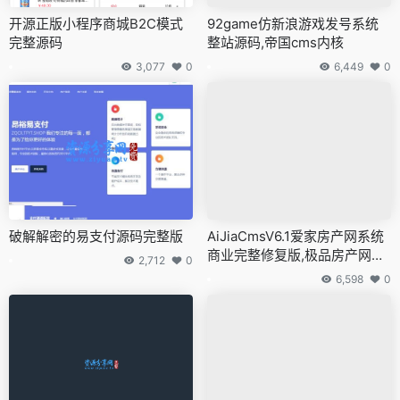
开源正版小程序商城B2C模式
92game仿新浪游戏发号系统
完整源码
整站源码,帝国cms内核
3,077
0
6,449
0
破解解密的易支付源码完整版
AiJiaCmsV6.1爱家房产网系统
商业完整修复版,极品房产网源
2,712
0
码
6,598
0