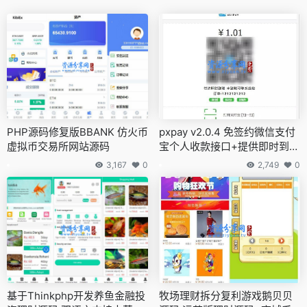
PHP源码修复版BBANK 仿火币
pxpay v2.0.4 免签约微信支付
虚拟币交易所网站源码
宝个人收款接口+提供即时到账
收款API接口+客户端
3,167
0
2,749
0
基于Thinkphp开发养鱼金融投
牧场理财拆分复利游戏鹅贝贝