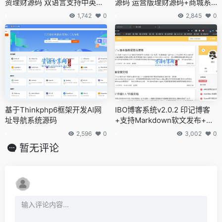
资理财源码 双语言支持中英文
源码 运营版理财源码+商城系
商城区块链源码
统+砸金蛋+教程！
1,742
0
2,845
0
基于Thinkphp6框架开发AI网
IBO博客系统v2.0.2 印记博客
址导航系统源码
+支持Markdown软文发布+支
持文章附件单独存储
2,596
0
3,002
0
暂无评论