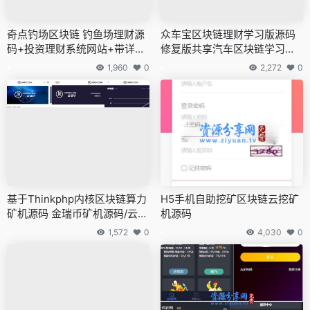
奇点钓场区块链 钓鱼场理财源
众车宝区块链理财学习版源码
码+投资理财系统网站+带详细
修复版共享汽车区块链学习源
教程
码
1,960
0
2,272
0
基于Thinkphp内核区块链算力
H5手机自助挖矿区块链云挖矿
矿机源码 金瑞币矿机源码/云矿
机源码
机挖矿区块链源码
1,572
0
4,030
0