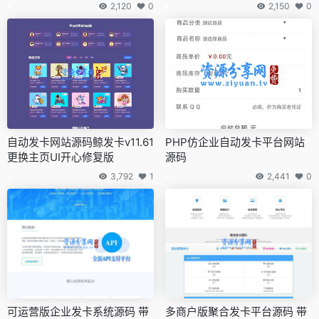
88的分层批发模式
2,120
0
2,150
0
自动发卡网站源码鲸发卡v11.61
PHP仿企业自动发卡平台网站
更换主页UI开心修复版
源码
3,792
1
2,441
0
可运营版企业发卡系统源码 带
多商户版聚合发卡平台源码 带