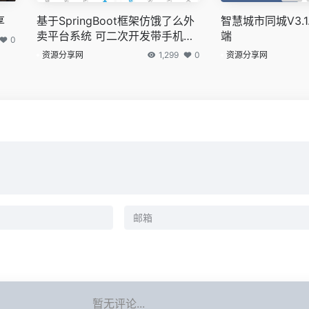
享
基于SpringBoot框架仿饿了么外
智慧城市同城V3.1
卖平台系统 可二次开发带手机端
端
0
后台管理
资源分享网
1,299
0
资源分享网
暂无评论...