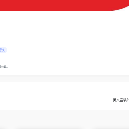
餐饮
转载。
英文童装