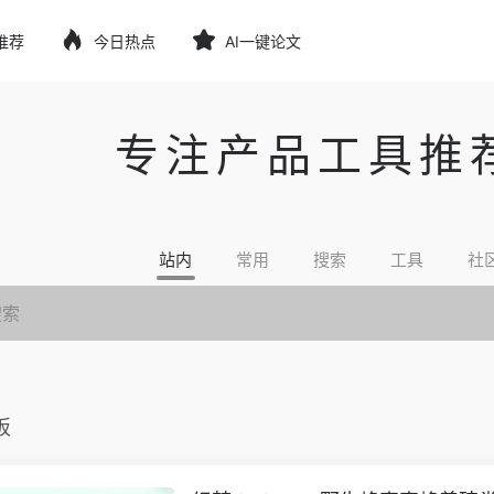
推荐
今日热点
AI一键论文
专注产品工具推
站内
常用
搜索
工具
社
板