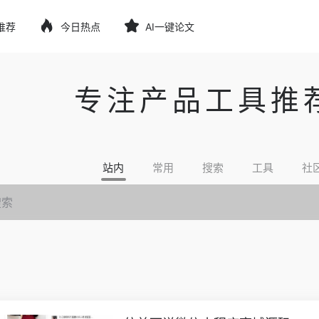
推荐
今日热点
AI一键论文
专注产品工具推
站内
常用
搜索
工具
社