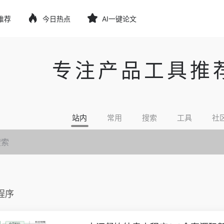
推荐
今日热点
AI一键论文
专注产品工具推
站内
常用
搜索
工具
社
程序