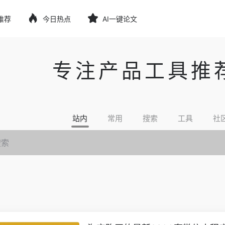
推荐
今日热点
AI一键论文
专注产品工具推
站内
常用
搜索
工具
社