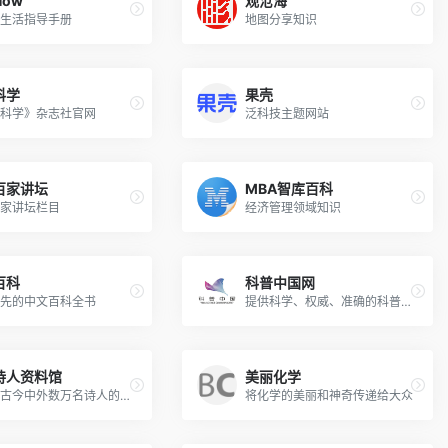
How
观沧海
生活指导手册
地图分享知识
科学
果壳
科学》杂志社官网
泛科技主题网站
百家讲坛
MBA智库百科
家讲坛栏目
经济管理领域知识
百科
科普中国网
先的中文百科全书
提供科学、权威、准确的科普信息内容和相关资讯
诗人资料馆
美丽化学
收藏了古今中外数万名诗人的数十万首诗歌
将化学的美丽和神奇传递给大众