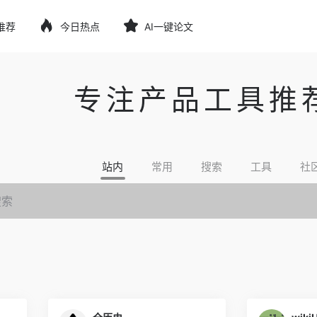
推荐
今日热点
AI一键论文
专注产品工具推
站内
常用
搜索
工具
社